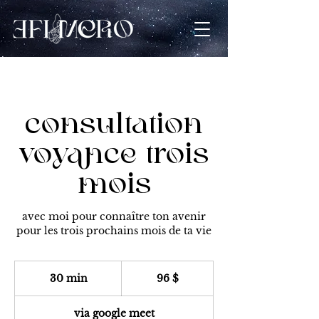
consultation
voyance trois
mois
avec moi pour connaître ton avenir
pour les trois prochains mois de ta vie
96 dollars
canadiens
30 min
3
96 $
0
m
via google meet
i