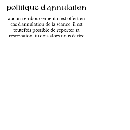
politique d'annulation
aucun remboursement n'est offert en
cas d'annulation de la séance. il est
toutefois possible de reporter sa
réservation. tu dois alors nous écrire
sur la messagerie afin que l'on puisse te
trouver une nouvelle journée.
formulaire pour obtenir mon infolettre
ENVOYER
tu peux lire ma politique de confidentialité ici