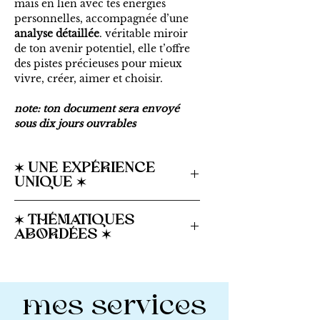
mais en lien avec tes énergies
personnelles, accompagnée d’une
analyse détaillée
. véritable miroir
de ton avenir potentiel, elle t’offre
des pistes précieuses pour mieux
vivre, créer, aimer et choisir.
note:
ton document sera envoyé
sous dix jours ouvrables
✶ UNE EXPÉRIENCE
UNIQUE ✶
~ reçois des conseils concrets et
✶ THÉMATIQUES
pratiques pour t’aligner sur tes
ABORDÉES ✶
véritables besoins ;
~ amour, relations et vie
~ prépare chaque mois en amont
sentimentale ;
grâce à une lecture claire, intuitive
~ argent, finances et domaine
mes services
et inspirante ;
professionnel ;
~ santé, équilibre et bien-être au