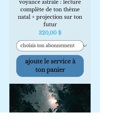
voyance astrale : lecture
complète de ton thème
natal + projection sur ton
futur
Prix
320,00 $
ajoute le service à
ton panier